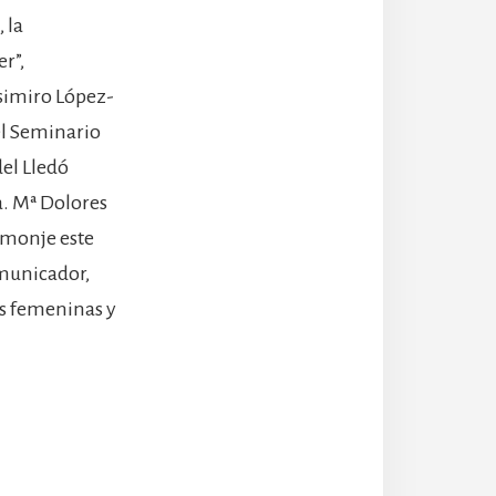
 la
r”,
asimiro López-
el Seminario
del Lledó
a. Mª Dolores
, monje este
omunicador,
es femeninas y