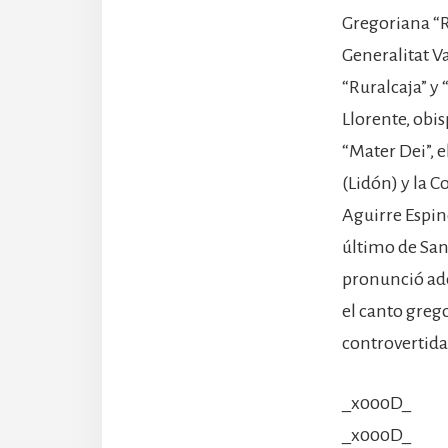
Gregoriana “Re
Generalitat V
“Ruralcaja” y 
Llorente, obi
“Mater Dei”, e
(Lidón) y la 
Aguirre Espin
último de Sant
pronunció ade
el canto grego
controvertida
_x000D_
_x000D_