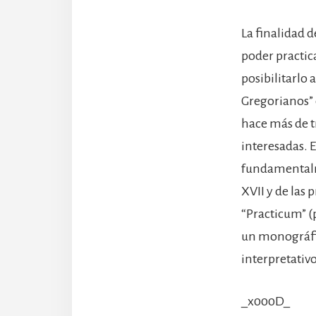
La finalidad d
poder practic
posibilitarlo
Gregorianos” 
hace más de t
interesadas. 
fundamentalme
XVII y de las
“Practicum” (
un monográfic
interpretativ
_x000D_