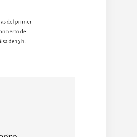
ras del primer
concierto de
sa de 13 h.
egro