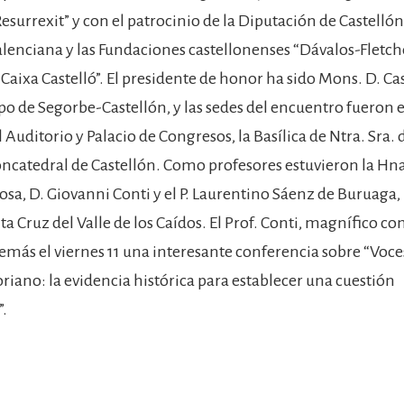
surrexit” y con el patrocinio de la Diputación de Castellón,
alenciana y las Fundaciones castellonenses “Dávalos-Fletche
“Caixa Castelló”. El presidente de honor ha sido Mons. D. C
spo de Segorbe-Castellón, y las sedes del encuentro fueron 
l Auditorio y Palacio de Congresos, la Basílica de Ntra. Sra. 
Concatedral de Castellón. Como profesores estuvieron la Hn
osa, D. Giovanni Conti y el P. Laurentino Sáenz de Buruaga
a Cruz del Valle de los Caídos. El Prof. Conti, magnífico c
más el viernes 11 una interesante conferencia sobre “Voc
riano: la evidencia histórica para establecer una cuestión
”.