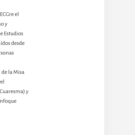
sECGre el
no y
e Estudios
aídos desde
rsonas
 de la Misa
el
 Cuaresma) y
enfoque