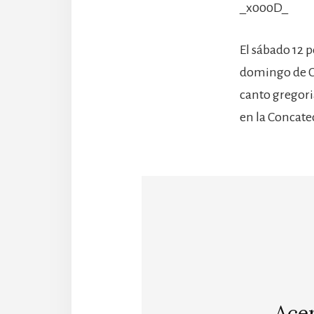
_x000D_
El sábado 12 p
domingo de Cu
canto gregori
en la Concate
Ace