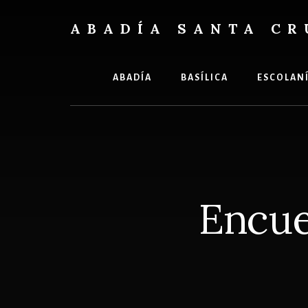
Skip
Skip
to
to
ABADÍA SANTA CR
content
footer
Benedictinos
ABADÍA
BASÍLICA
ESCOLAN
Encue