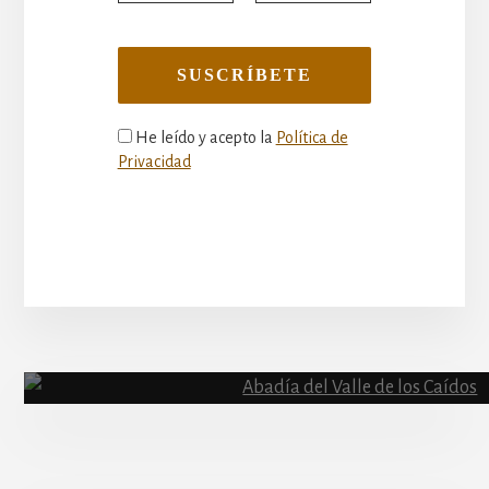
He leído y acepto la
Política de
Privacidad
More
Content