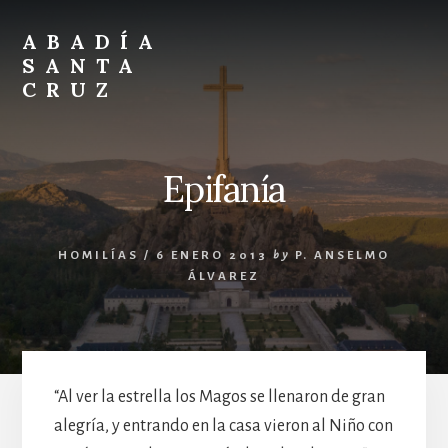
Skip
Skip
to
to
ABADÍA
content
footer
SANTA
CRUZ
Benedictinos
Epifanía
HOMILÍAS
/
6 ENERO 2013
by
P. ANSELMO
ÁLVAREZ
“Al ver la estrella los Magos se llenaron de gran
alegría, y entrando en la casa vieron al Niño con