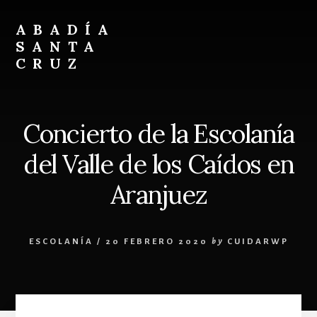
Skip
Skip
to
to
ABADÍA
content
footer
SANTA
CRUZ
Benedictinos
Concierto de la Escolanía
del Valle de los Caídos en
Aranjuez
ESCOLANÍA
/
20 FEBRERO 2020
by
CUIDARWP