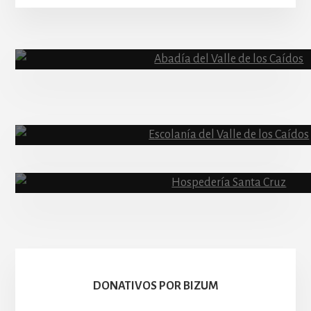
More
Content
Abadía
Escolanía
Basíli
Hospedería
DONATIVOS POR BIZUM