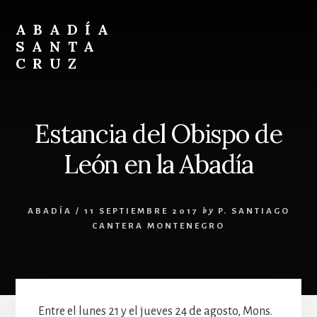
Skip
Skip
to
to
ABADÍA
content
footer
SANTA
CRUZ
Benedictinos
Estancia del Obispo de
León en la Abadía
ABADÍA
/
11 SEPTIEMBRE 2017
by
P. SANTIAGO
CANTERA MONTENEGRO
Entre el lunes 21 y el jueves 24 de agosto, Mons.