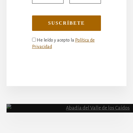
He leído y acepto la
Política de
Privacidad
More
Content