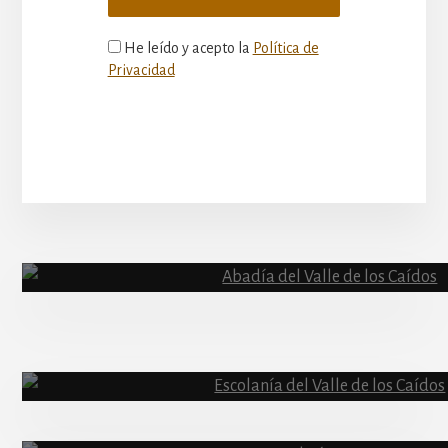
He leído y acepto la
Política de
Privacidad
More
Content
Abadía