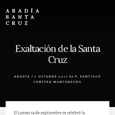
Skip
Skip
to
to
ABADÍA
content
footer
SANTA
CRUZ
Benedictinos
Exaltación de la Santa
Cruz
ABADÍA
/
7 OCTUBRE 2017
by
P. SANTIAGO
CANTERA MONTENEGRO
El jueves 14 de septiembre se celebró la