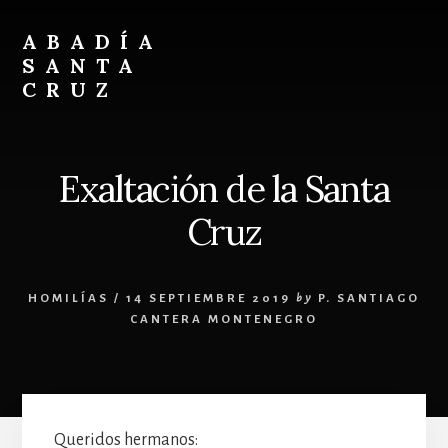
Skip
Skip
to
to
ABADÍA
content
footer
SANTA
CRUZ
Benedictinos
Exaltación de la Santa
Cruz
HOMILÍAS
/
14 SEPTIEMBRE 2019
by
P. SANTIAGO
CANTERA MONTENEGRO
Queridos hermanos: