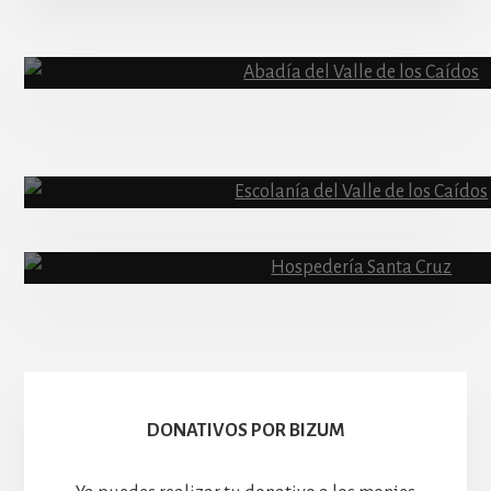
More
Content
Abadía
Escolanía
Basíli
Hospedería
DONATIVOS POR BIZUM