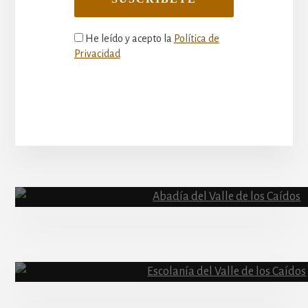
He leído y acepto la
Política de
Privacidad
More
Content
Abadía