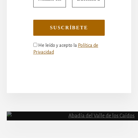
He leído y acepto la
Política de
Privacidad
More
Content