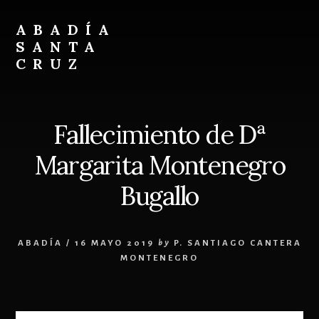
Skip
Skip
to
to
ABADÍA
content
footer
SANTA
CRUZ
Benedictinos
Fallecimiento de Dª
Margarita Montenegro
Bugallo
ABADÍA
/
16 MAYO 2019
by
P. SANTIAGO CANTERA
MONTENEGRO