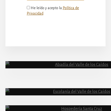
He leído y acepto la
Política de
Privacidad
More
Content
Abadía