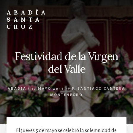
Skip
Skip
to
to
ABADÍA
content
footer
SANTA
CRUZ
Benedictinos
Festividad de la Virgen
del Valle
ABADÍA
/
17 MAYO 2011
by
P. SANTIAGO CANTERA
MONTENEGRO
El jueves 5 de mayo se celebró la solemnidad de