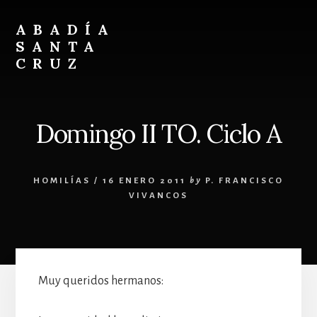
Skip
Skip
to
to
ABADÍA
content
footer
SANTA
CRUZ
Benedictinos
Domingo II TO. Ciclo A
HOMILÍAS
/
16 ENERO 2011
by
P. FRANCISCO
VIVANCOS
Muy queridos hermanos: