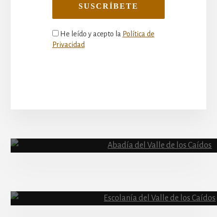
He leído y acepto la
Política de
Privacidad
More
Content