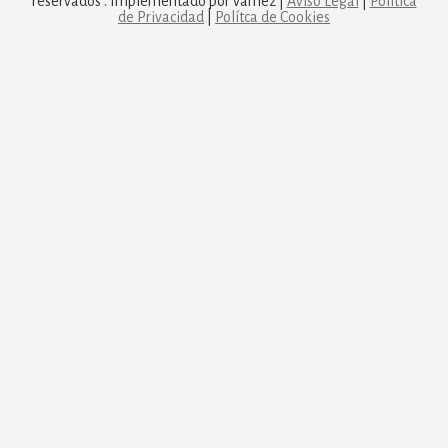
reservados . Implementado por vamez |
Aviso Legal
|
Política
de Privacidad
|
Polítca de Cookies