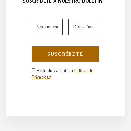
SUSCRÍBETE A NUESTRO BOLETÍN
He leído y acepto la
Política de
Privacidad
More