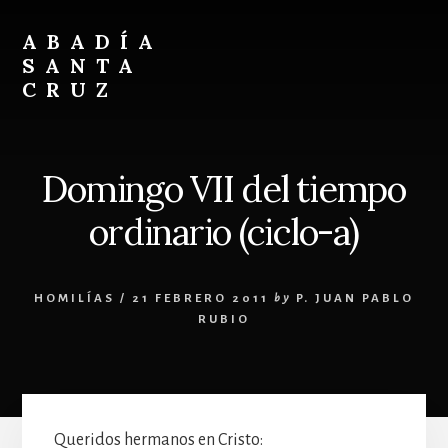
Skip
Skip
to
to
ABADÍA
content
footer
SANTA
CRUZ
Benedictinos
Domingo VII del tiempo
ordinario (ciclo-a)
HOMILÍAS
/
21 FEBRERO 2011
by
P. JUAN PABLO
RUBIO
Queridos hermanos en Cristo: