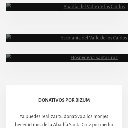
Content
Abadía
Escolanía
Basíli
Hospedería
DONATIVOS POR BIZUM
Ya puedes realizar tu donativo a los monjes
benedictinos de la Abadía Santa Cruz por medio