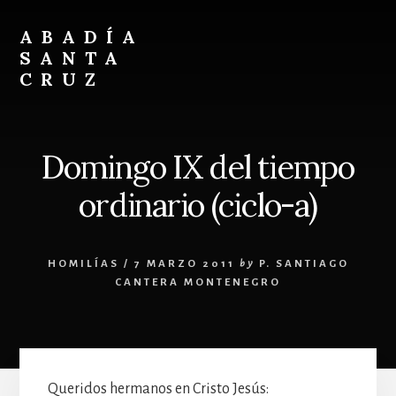
Skip
Skip
to
to
ABADÍA
content
footer
SANTA
CRUZ
Benedictinos
Domingo IX del tiempo
ordinario (ciclo-a)
HOMILÍAS
/
7 MARZO 2011
by
P. SANTIAGO
CANTERA MONTENEGRO
Queridos hermanos en Cristo Jesús: