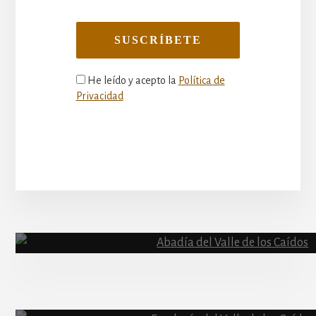
He leído y acepto la
Política de
Privacidad
More
Content