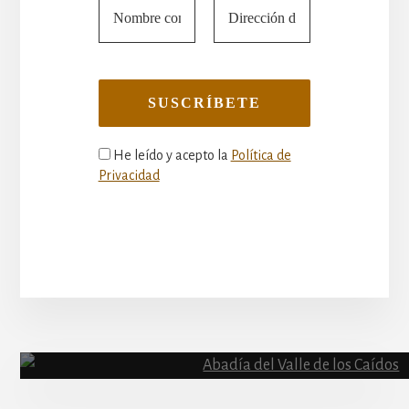
He leído y acepto la
Política de
Privacidad
More
Content