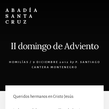
Skip
Skip
to
to
ABADÍA
content
footer
SANTA
CRUZ
Benedictinos
II domingo de Adviento
HOMILÍAS
/
9 DICIEMBRE 2012
by
P. SANTIAGO
CANTERA MONTENEGRO
Queridos hermanos en Cristo Jesús: