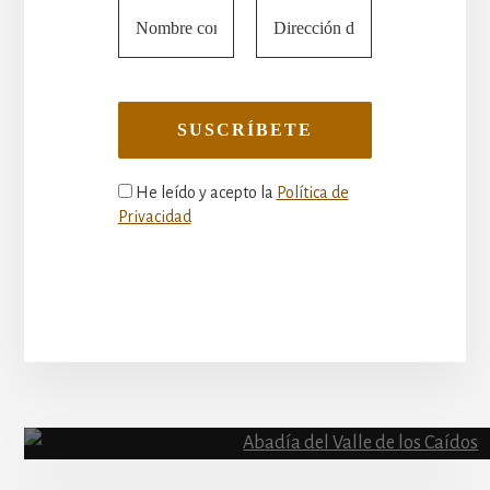
He leído y acepto la
Política de
Privacidad
More
Content