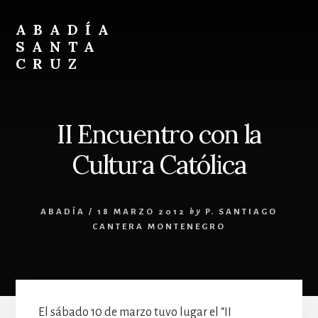
Skip
Skip
to
to
ABADÍA
content
footer
SANTA
CRUZ
Benedictinos
II Encuentro con la
Cultura Católica
ABADÍA
/
18 MARZO 2012
by
P. SANTIAGO
CANTERA MONTENEGRO
El sábado 10 de marzo tuvo lugar el “II