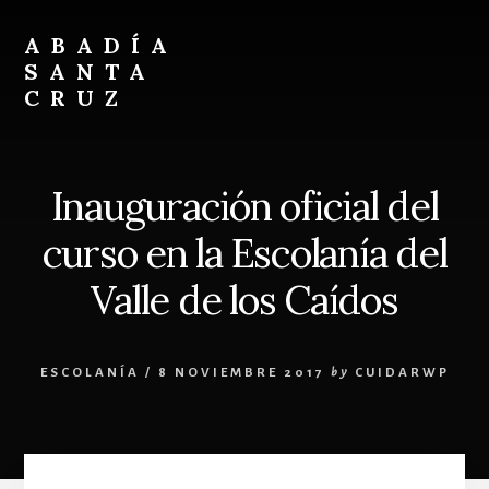
Skip
Skip
to
to
ABADÍA
content
footer
SANTA
CRUZ
Benedictinos
Inauguración oficial del
curso en la Escolanía del
Valle de los Caídos
ESCOLANÍA
/
8 NOVIEMBRE 2017
by
CUIDARWP