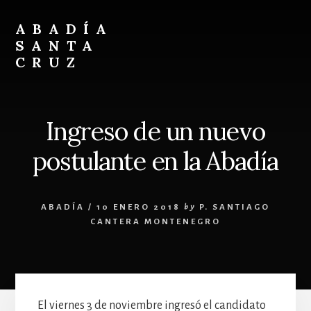
Skip
Skip
to
to
ABADÍA
content
footer
SANTA
CRUZ
Benedictinos
Ingreso de un nuevo
postulante en la Abadía
ABADÍA
/
10 ENERO 2018
by
P. SANTIAGO
CANTERA MONTENEGRO
El viernes 3 de noviembre ingresó el candidato