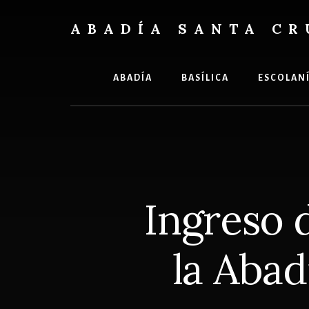
Skip
Skip
to
to
ABADÍA SANTA CR
content
footer
Benedictinos
ABADÍA
BASÍLICA
ESCOLAN
Ingreso 
la Abad