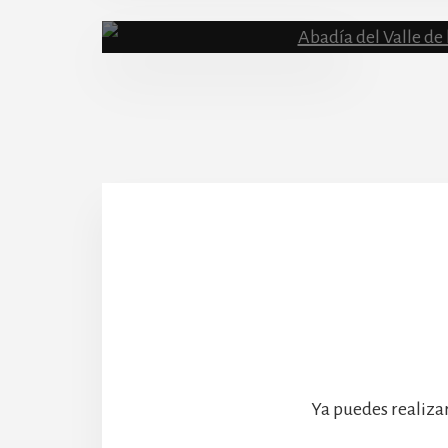
Content
Abadía
Ya puedes realiza