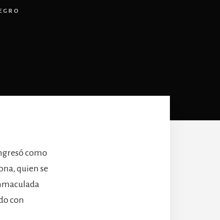
NEGRO
ingresó como
ona, quien se
 Inmaculada
ndo con