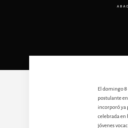
ABA
El domingo 8
postulante en
incorporó ya p
celebrada en 
jóvenes vocac