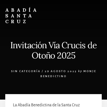
Skip
Skip
to
to
ABADÍA
content
footer
SANTA
CRUZ
Benedictinos
Invitación Vía Crucis de
Otoño 2025
SIN CATEGORÍA
/
29 AGOSTO 2025
by
MONJE
BENEDICTINO
La Abadía Benedictina de la Santa Cruz