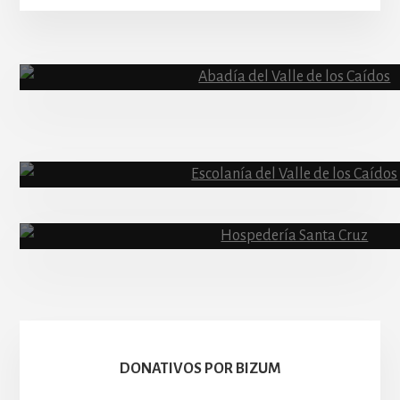
More
Content
Abadía
Escolanía
Basíli
Hospedería
DONATIVOS POR BIZUM