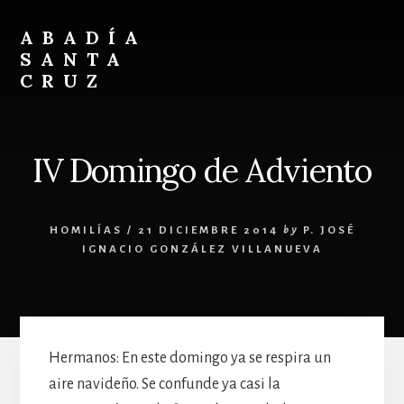
Skip
Skip
to
to
ABADÍA
content
footer
SANTA
CRUZ
Benedictinos
IV Domingo de Adviento
HOMILÍAS
/
21 DICIEMBRE 2014
by
P. JOSÉ
IGNACIO GONZÁLEZ VILLANUEVA
Hermanos: En este domingo ya se respira un
aire navideño. Se confunde ya casi la