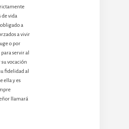
strictamente
s de vida
 obligado a
rzados a vivir
uge o por
para servir al
r su vocación
u fidelidad al
 ella y es
empre
 Señor llamará