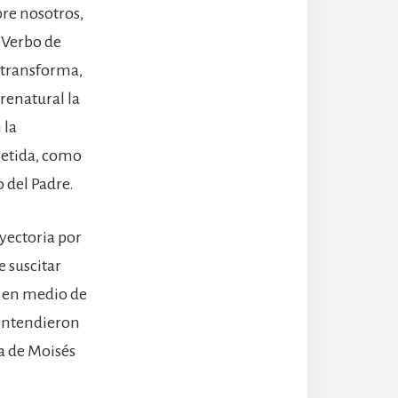
re nosotros,
l Verbo de
s transforma,
brenatural la
 la
metida, como
 del Padre.
ayectoria por
e suscitar
a en medio de
 entendieron
a de Moisés