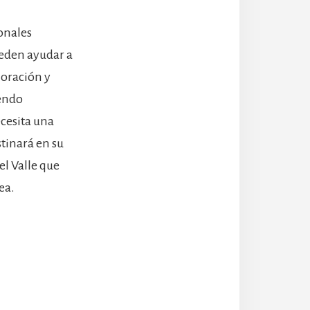
ionales
ueden ayudar a
u oración y
iendo
cesita una
tinará en su
el Valle que
ea.