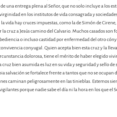
de una entrega plena al Señor, que no solo incluye a los e
virginidad en los institutos de vida consagrada y sociedade
n la vida hay cruces impuestas, como la de Simón de Cirene,
r la cruz a Jesús camino del Calvario. Muchos casados son fo
bediencia o incluso castidad por enfermedad del otro cóny
convivencia conyugal. Quien acepta bien esta cruz y la lleva 
rcunstancia dolorosa, tiene el mérito de haber elegido vivi
 cruz bien asumida es luz en su vida y seguridad y sello de s
ia salvación se fortalece frente a tantos que no se ocupan de
enes caminan peligrosamente en las tinieblas. Estemos si
igilantes porque nadie sabe el día ni la hora en los que el