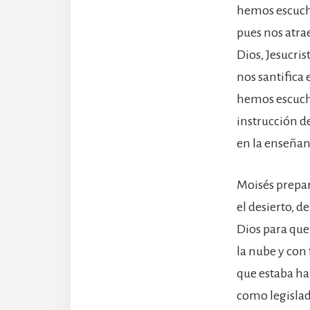
hemos escucha
pues nos atrae
Dios, Jesucris
nos santifica 
hemos escuchad
instrucción d
en la enseñan
Moisés prepar
el desierto, d
Dios para que
la nube y con
que estaba ha
como legislad