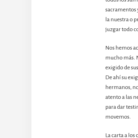
sacramentos y
la nuestra o p
juzgar todo c
Nos hemos aco
mucho más. No
exigido de su
De ahí su exig
hermanos, no 
atento a las 
para dar test
movemos.
La carta a los