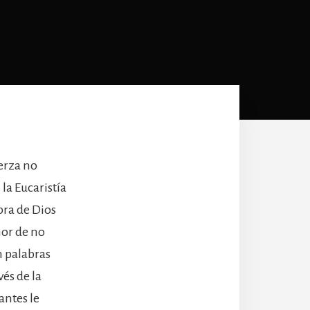
erza no
la Eucaristía
bra de Dios
mor de no
n palabras
vés de la
antes le