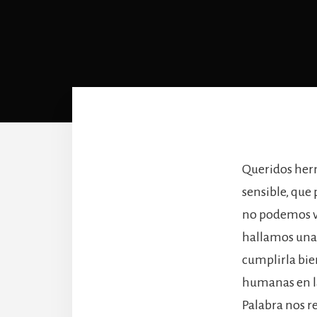
Queridos herm
sensible, que 
no podemos vi
hallamos una 
cumplirla bien
humanas en la 
Palabra nos r