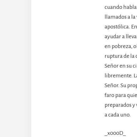
cuando habla 
llamados a la 
apostólica. E
ayudar a lleva
en pobreza, o
ruptura de la 
Señor en su ci
libremente. La
Señor. Su prop
faro para qui
preparados y v
a cada uno.
_x000D_