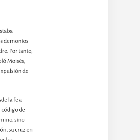
estaba
los demonios
dre. Por tanto,
bló Moisés,
expulsión de
e la fe a
n código de
amino, sino
ón, su cruz en
or los