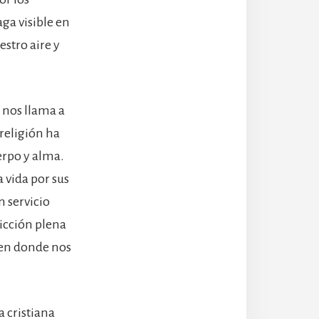
ga visible en
estro aire y
 nos llama a
religión ha
erpo y alma.
a vida por sus
 servicio
vicción plena
 en donde nos
a cristiana