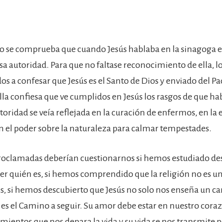
io se comprueba que cuando Jesús hablaba en la sinagoga 
esa autoridad. Para que no faltase reconocimiento de ella, 
os a confesar que Jesús es el Santo de Dios y enviado del Pa
lla confiesa que ve cumplidos en Jesús los rasgos de que ha
toridad se veía reflejada en la curación de enfermos, en la 
 el poder sobre la naturaleza para calmar tempestades.
proclamadas deberían cuestionarnos si hemos estudiado desd
ber quién es, si hemos comprendido que la religión no es u
s, si hemos descubierto que Jesús no solo nos enseña un c
es el Camino a seguir. Su amor debe estar en nuestro coraz
imientos que nos depara la vida y su vida se nos transmite p