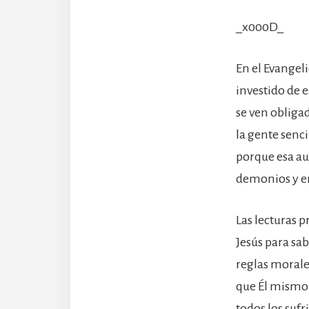
_x000D_
En el Evangel
investido de 
se ven obligad
la gente senci
porque esa au
demonios y en
Las lecturas 
Jesús para sa
reglas morale
que Él mismo 
todos los sufr