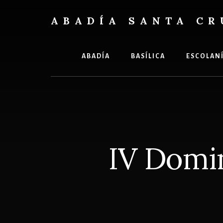
Skip
Skip
to
to
ABADÍA SANTA CR
content
footer
Benedictinos
ABADÍA
BASÍLICA
ESCOLAN
IV Domi