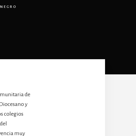
ENEGRO
omunitaria de
o Diocesano y
s colegios
 del
vencia muy