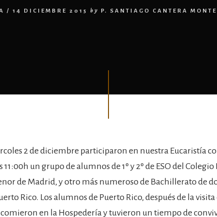
A
/
14 DICIEMBRE 2015
by
P. SANTIAGO CANTERA MONT
rcoles 2 de diciembre participaron en nuestra Eucaristía c
las 11:00h un grupo de alumnos de 1º y 2º de ESO del Colegi
or de Madrid, y otro más numeroso de Bachillerato de do
uerto Rico. Los alumnos de Puerto Rico, después de la visita
omieron en la Hospedería y tuvieron un tiempo de convi