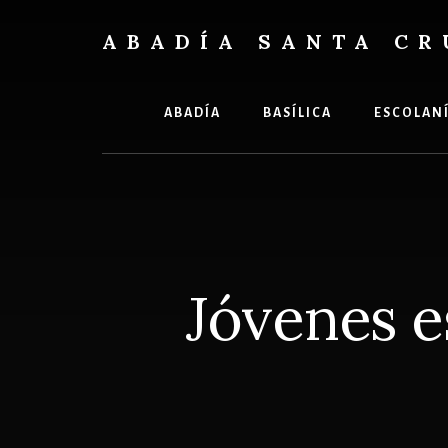
Skip
Skip
to
to
ABADÍA SANTA CR
content
footer
Benedictinos
ABADÍA
BASÍLICA
ESCOLAN
Jóvenes es