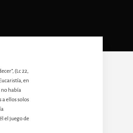
cer”, (Lc 22,
Eucaristía, en
e no había
 a ellos solos
ía
l el juego de