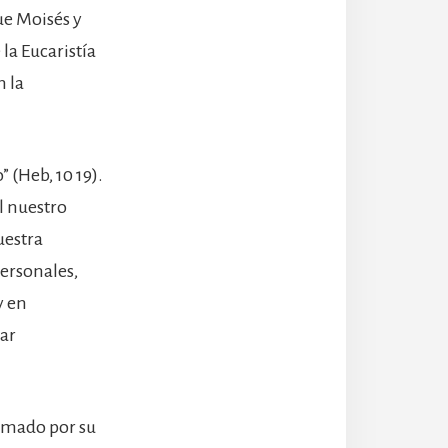
que Moisés y
la Eucaristía
n la
” (Heb, 10 19).
l nuestro
uestra
personales,
y en
tar
lamado por su