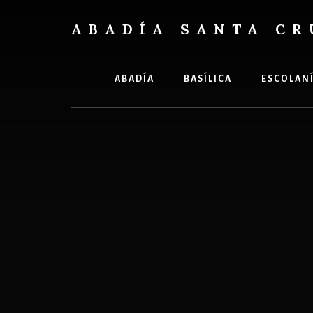
Skip
Skip
to
to
ABADÍA SANTA CR
content
footer
Benedictinos
ABADÍA
BASÍLICA
ESCOLAN