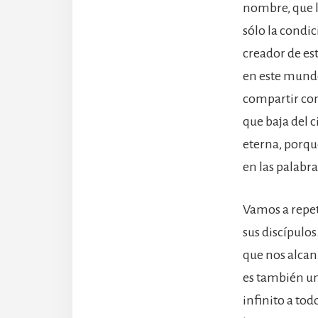
nombre, que le
sólo la condi
creador de est
en este mundo
compartir con 
que baja del c
eterna, porqu
en las palabra
Vamos a repeti
sus discípulo
que nos alcan
es también u
infinito a to