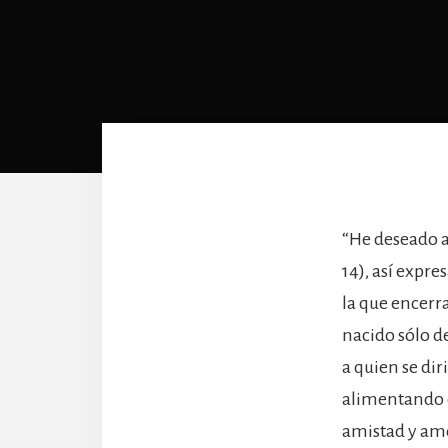
“He deseado a
14), así expre
la que encerr
nacido sólo de
a quien se dir
alimentando d
amistad y amo