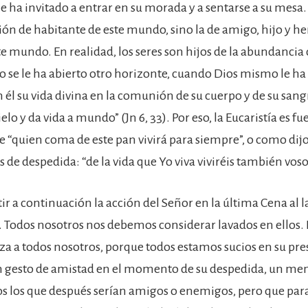
 ha invitado a entrar en su morada y a sentarse a su mesa. 
ción de habitante de este mundo, sino la de amigo, hijo y h
e mundo. En realidad, los seres son hijos de la abundancia 
 se le ha abierto otro horizonte, cuando Dios mismo le ha
él su vida divina en la comunión de su cuerpo y de su sangr
ielo y da vida a mundo” (Jn 6, 33). Por eso, la Eucaristía es f
e “quien coma de este pan vivirá para siempre”, o como dijo
s de despedida: “de la vida que Yo viva viviréis también voso
r a continuación la acción del Señor en la última Cena al la
s. Todos nosotros nos debemos considerar lavados en ellos. 
za a todos nosotros, porque todos estamos sucios en su pre
n gesto de amistad en el momento de su despedida, un me
dos los que después serían amigos o enemigos, pero que para