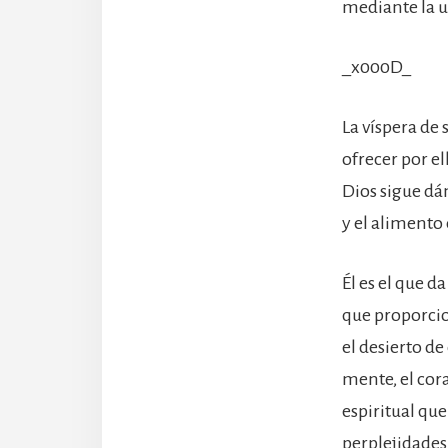
mediante la u
_x000D_
La víspera de 
ofrecer por el
Dios sigue dá
y el alimento
Él es el que d
que proporcio
el desierto de
mente, el cora
espiritual que
perplejidades 