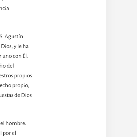
ncia
 S. Agustín
Dios, y le ha
r uno con Él:
eño del
estros propios
echo propio,
uestas de Dios
n el hombre.
 por el