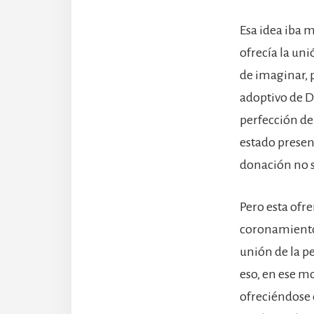
Esa idea iba 
ofrecía la uni
de imaginar, 
adoptivo de Di
perfección de
estado presen
donación no s
Pero esta ofr
coronamiento:
unión de la p
eso, en ese m
ofreciéndose 