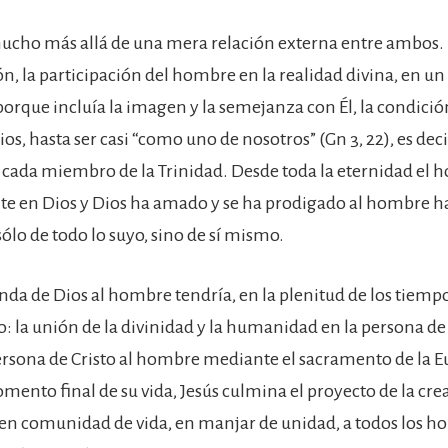
mucho más allá de una mera relación externa entre ambos
ón, la participación del hombre en la realidad divina, en un 
porque incluía la imagen y la semejanza con Él, la condició
os, hasta ser casi “como uno de nosotros” (Gn 3, 22), es decir
 cada miembro de la Trinidad. Desde toda la eternidad el
te en Dios y Dios ha amado y se ha prodigado al hombre h
ólo de todo lo suyo, sino de sí mismo.
enda de Dios al hombre tendría, en la plenitud de los tiemp
 la unión de la divinidad y la humanidad en la persona de C
ersona de Cristo al hombre mediante el sacramento de la Eu
omento final de su vida, Jesús culmina el proyecto de la cre
en comunidad de vida, en manjar de unidad, a todos los 