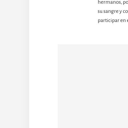
hermanos, por
su sangre y c
participar en