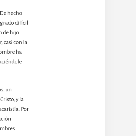
. De hecho
grado difícil
n de hijo
, casi con la
 hombre ha
aciéndole
os, un
risto, y la
caristía. Por
ación
hombres