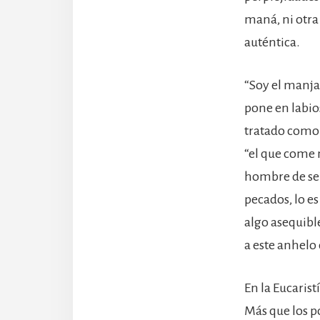
maná, ni otra
auténtica.
“Soy el manjar
pone en labios
tratado como t
“el que come m
hombre de ser
pecados, lo e
algo asequible
a este anhelo
En la Eucarist
Más que los p