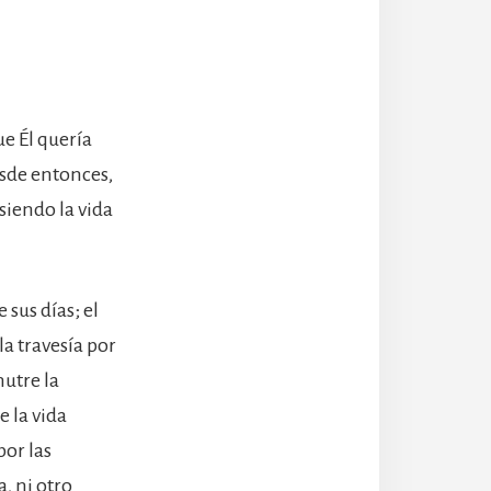
ue Él quería
Desde entonces,
siendo la vida
 sus días; el
a travesía por
nutre la
e la vida
por las
, ni otro