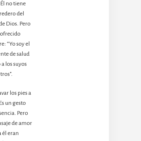
Él no tiene
eredero del
de Dios. Pero
 ofrecido
e: “Yo soy el
uente de salud
 a los suyos
tros”.
var los pies a
Es un gesto
sencia. Pero
nsaje de amor
 él eran