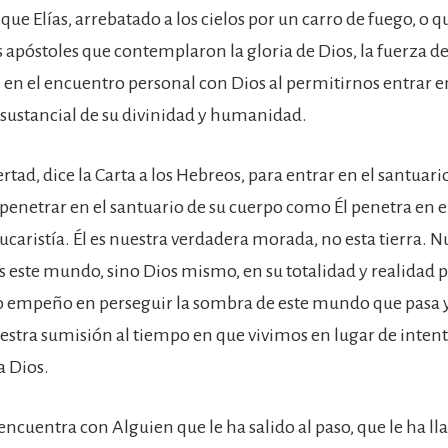
que Elías, arrebatado a los cielos por un carro de fuego, o 
 apóstoles que contemplaron la gloria de Dios, la fuerza de 
 en el encuentro personal con Dios al permitirnos entrar e
 sustancial de su divinidad y humanidad.
tad, dice la Carta a los Hebreos, para entrar en el santuario
 penetrar en el santuario de su cuerpo como Él penetra en e
caristía. Él es nuestra verdadera morada, no esta tierra. N
s este mundo, sino Dios mismo, en su totalidad y realidad 
o empeño en perseguir la sombra de este mundo que pasa 
stra sumisión al tiempo en que vivimos en lugar de inten
a Dios.
encuentra con Alguien que le ha salido al paso, que le ha l