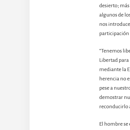
desierto; más 
algunos de los
nos introduce
participación
“Tenemos liber
Libertad para
mediante la Eu
herencia no e
pese a nuestr
demostrar nue
reconducirlo 
El hombre se 