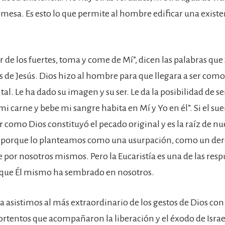
 mesa. Es esto lo que permite al hombre edificar una existe
 de los fuertes, toma y come de Mí”, dicen las palabras que
 de Jesús. Dios hizo al hombre para que llegara a ser como 
al. Le ha dado su imagen y su ser. Le da la posibilidad de se
i carne y bebe mi sangre habita en Mí y Yo en él”. Si el su
 como Dios constituyó el pecado original y es la raíz de nu
s porque lo planteamos como una usurpación, como un der
 por nosotros mismos. Pero la Eucaristía es una de las resp
 que Él mismo ha sembrado en nosotros.
ía asistimos al más extraordinario de los gestos de Dios co
ortentos que acompañaron la liberación y el éxodo de Israel