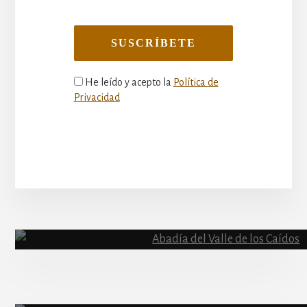
He leído y acepto la
Política de
Privacidad
More
Content