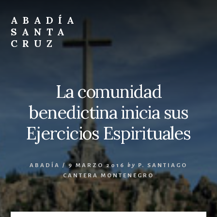
Skip
Skip
to
to
ABADÍA
content
footer
SANTA
CRUZ
Benedictinos
La comunidad
benedictina inicia sus
Ejercicios Espirituales
ABADÍA
/
9 MARZO 2016
by
P. SANTIAGO
CANTERA MONTENEGRO