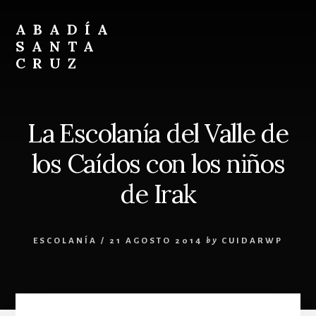
Skip
Skip
to
to
ABADÍA
content
footer
SANTA
CRUZ
Benedictinos
La Escolanía del Valle de
los Caídos con los niños
de Irak
ESCOLANÍA
/
21 AGOSTO 2014
by
CUIDARWP