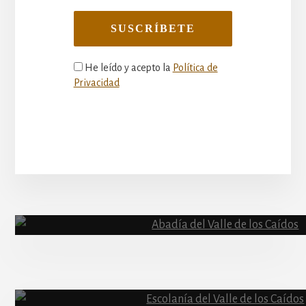
He leído y acepto la
Política de
Privacidad
More
Content