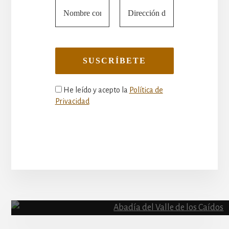
He leído y acepto la
Política de
Privacidad
More
Content