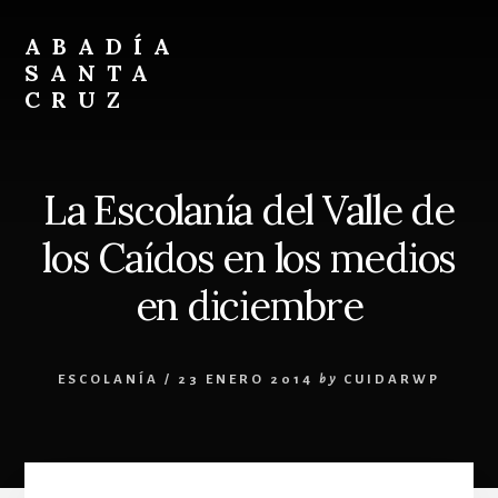
Skip
Skip
to
to
ABADÍA
content
footer
SANTA
CRUZ
Benedictinos
La Escolanía del Valle de
los Caídos en los medios
en diciembre
ESCOLANÍA
/
23 ENERO 2014
by
CUIDARWP