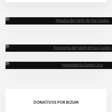
More
Content
Abadía
Escolanía
Basíli
Hospedería
DONATIVOS POR BIZUM