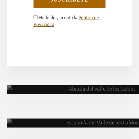
He leído y acepto la
Política de
Privacidad
More
Content
Abadía