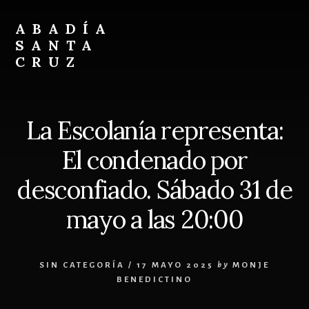
Skip
Skip
to
to
ABADÍA
content
footer
SANTA
CRUZ
Benedictinos
La Escolanía representa:
El condenado por
desconfiado. Sábado 31 de
mayo a las 20:00
SIN CATEGORÍA
/
17 MAYO 2025
by
MONJE
BENEDICTINO