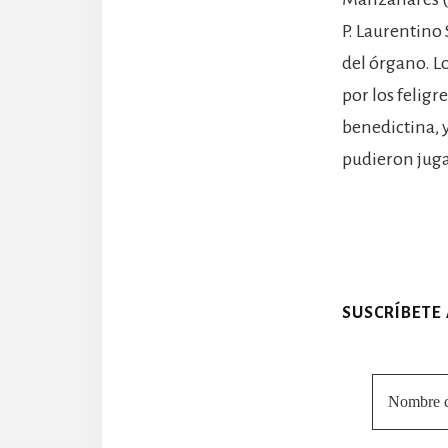
P. Laurentino
del órgano. L
por los felig
benedictina, y
pudieron jugar
SUSCRÍBETE