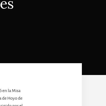
es
tó en la Misa
ia de Hoyo de
rigido por el