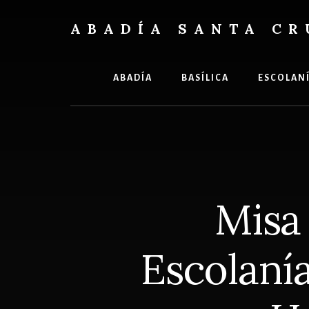
Skip
Skip
to
to
ABADÍA SANTA CR
content
footer
Benedictinos
ABADÍA
BASÍLICA
ESCOLAN
Misa 
Escolanía