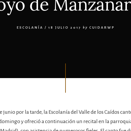
oyo de Manzanar
ESCOLANÍA
/
18 JULIO 2017
by
CUIDARWP
e junio por la tarde, la Escolanía del Valle de los Caídos can
 domingo y ofreció a continuación un recital en la parroqu
adrid), con asistencia de numerosos fieles. El canto fue di