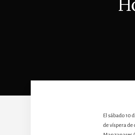
H
El sábado 10 d
de víspera de
Manzanares (M