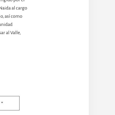
Naida al cargo
io, así como
munidad
r al Valle,