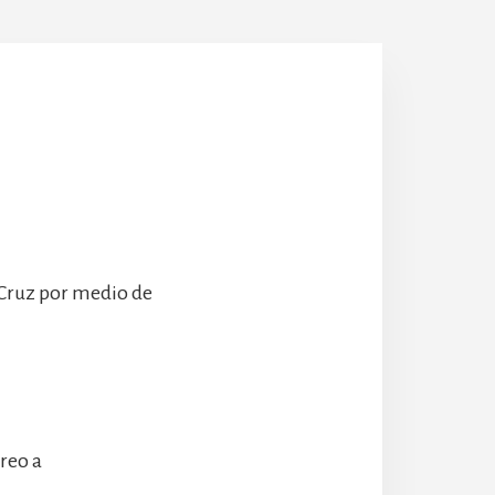
Escolanía
Hospeder
 Cruz por medio de
rreo a