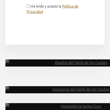
He leído y acepto la
Política de
Privacidad
More
Content
Abadía