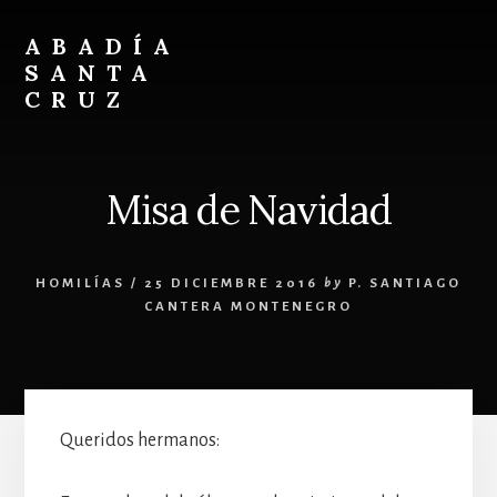
Skip
Skip
to
to
ABADÍA
content
footer
SANTA
CRUZ
Benedictinos
Misa de Navidad
HOMILÍAS
/
25 DICIEMBRE 2016
by
P. SANTIAGO
CANTERA MONTENEGRO
Queridos hermanos: