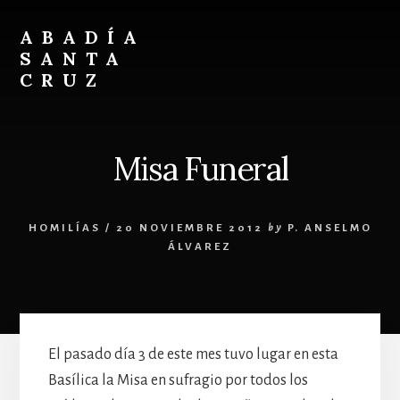
Skip
Skip
to
to
ABADÍA
content
footer
SANTA
CRUZ
Benedictinos
Misa Funeral
HOMILÍAS
/
20 NOVIEMBRE 2012
by
P. ANSELMO
ÁLVAREZ
El pasado día 3 de este mes tuvo lugar en esta
Basílica la Misa en sufragio por todos los