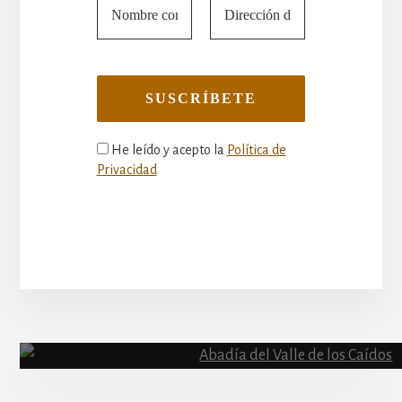
He leído y acepto la
Política de
Privacidad
More
Content