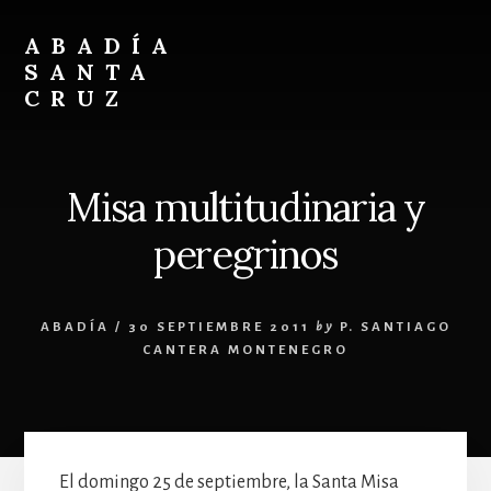
Skip
Skip
to
to
ABADÍA
content
footer
SANTA
CRUZ
Benedictinos
Misa multitudinaria y
peregrinos
ABADÍA
/
30 SEPTIEMBRE 2011
by
P. SANTIAGO
CANTERA MONTENEGRO
El domingo 25 de septiembre, la Santa Misa