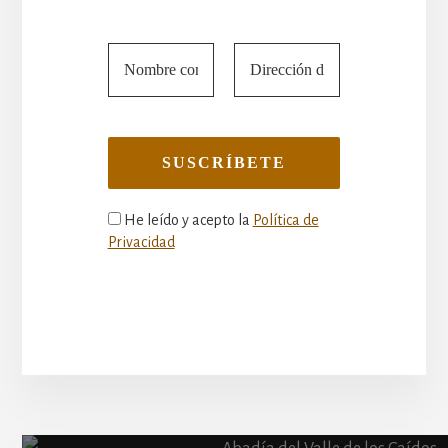
He leído y acepto la
Política de
Privacidad
More
Content