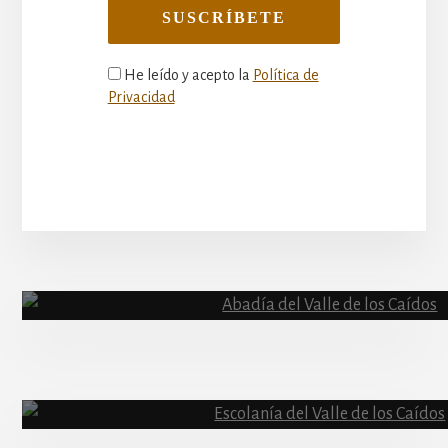
He leído y acepto la
Política de
Privacidad
More
Content