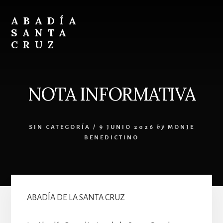
Skip
Skip
to
to
ABADÍA
content
footer
SANTA
CRUZ
Benedictinos
NOTA INFORMATIVA
SIN CATEGORÍA
/
9 JUNIO 2026
by
MONJE
BENEDICTINO
ABADÍA DE LA SANTA CRUZ