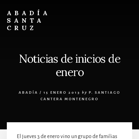
Skip
Skip
to
to
ABADÍA
content
footer
SANTA
CRUZ
Benedictinos
Noticias de inicios de
enero
ABADÍA
/
15 ENERO 2013
by
P. SANTIAGO
CANTERA MONTENEGRO
El jueves 3 de enero vino un grupo de familias