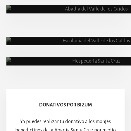
Content
Abadía
Escolanía
Basíli
Hospedería
DONATIVOS POR BIZUM
Ya puedes realizar tu donativo a los monjes
benedictinos de la Abadía Santa Cruz por medio