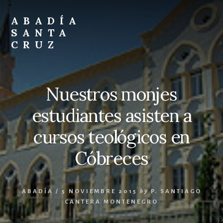
Skip
Skip
to
to
ABADÍA
content
footer
SANTA
CRUZ
Benedictinos
Nuestros monjes
estudiantes asisten a
cursos teológicos en
Cóbreces
ABADÍA
/
5 NOVIEMBRE 2015
by
P. SANTIAGO
CANTERA MONTENEGRO