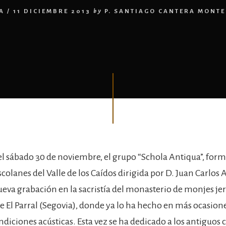
A
/
11 DICIEMBRE 2013
by
P. SANTIAGO CANTERA MONT
y el sábado 30 de noviembre, el grupo “Schola Antiqua”, for
colanes del Valle de los Caídos dirigida por D. Juan Carlos 
ueva grabación en la sacristía del monasterio de monjes j
e El Parral (Segovia), donde ya lo ha hecho en más ocasione
diciones acústicas. Esta vez se ha dedicado a los antiguos 