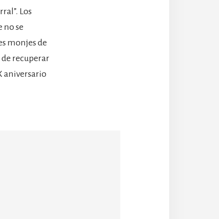
ral”. Los
e no se
es monjes de
 de recuperar
X aniversario