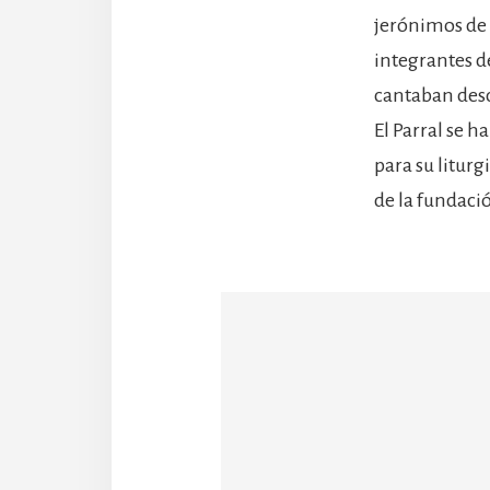
jerónimos de e
integrantes d
cantaban desd
El Parral se 
para su litur
de la fundaci