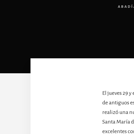
ABADÍ
El jueves 29 
de antiguos es
realizó una n
Santa María d
excelentes con