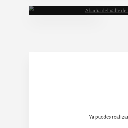
Content
Abadía
Ya puedes realiza