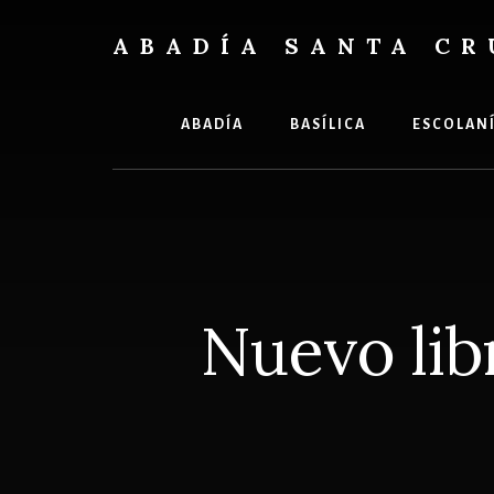
Skip
Skip
to
to
ABADÍA SANTA CR
content
footer
Benedictinos
ABADÍA
BASÍLICA
ESCOLAN
Nuevo lib