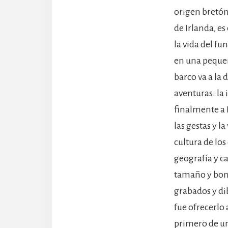
origen bretón
de Irlanda, e
la vida del f
en una pequeñ
barco va a la 
aventuras: la 
finalmente a 
las gestas y l
cultura de los
geografía y c
tamaño y boni
grabados y dib
fue ofrecerlo a
primero de un