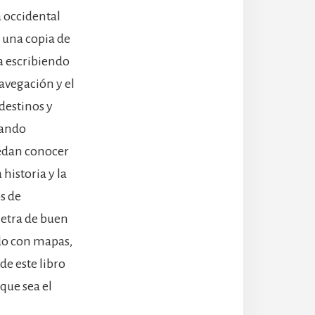
a occidental
 una copia de
a escribiendo
avegación y el
 destinos y
rnando
uedan conocer
 historia y la
os de
letra de buen
ado con mapas,
de este libro
 que sea el