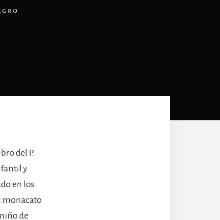
EGRO
bro del P.
fantil y
ado en los
el monacato
 niño de