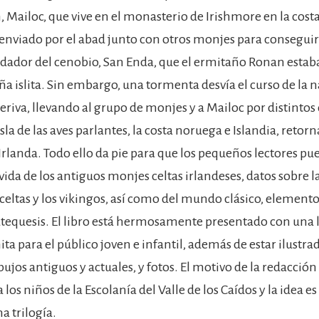
, Mailoc, que vive en el monasterio de Irishmore en la cost
s enviado por el abad junto con otros monjes para conseguir
undador del cenobio, San Enda, que el ermitaño Ronan estab
a islita. Sin embargo, una tormenta desvía el curso de la n
deriva, llevando al grupo de monjes y a Mailoc por distintos
isla de las aves parlantes, la costa noruega e Islandia, reto
Irlanda. Todo ello da pie para que los pequeños lectores p
a vida de los antiguos monjes celtas irlandeses, datos sobre la
 celtas y los vikingos, así como del mundo clásico, element
atequesis. El libro está hermosamente presentado con una 
ta para el público joven e infantil, además de estar ilustr
ujos antiguos y actuales, y fotos. El motivo de la redacción 
 los niños de la Escolanía del Valle de los Caídos y la idea es
a trilogía.