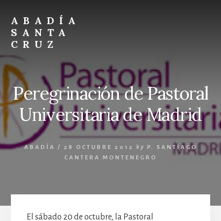
Skip
Skip
to
to
ABADÍA
content
footer
SANTA
CRUZ
Benedictinos
Peregrinación de Pastoral
Universitaria de Madrid
ABADÍA
/
28 OCTUBRE 2012
by
P. SANTIAGO
CANTERA MONTENEGRO
El sábado 20 de octubre, la Pastoral