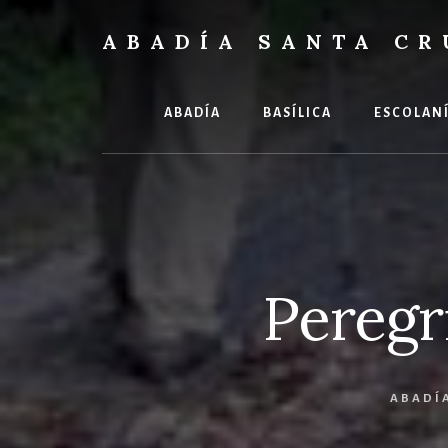
Skip
Skip
to
to
ABADÍA SANTA CR
content
footer
Benedictinos
ABADÍA
BASÍLICA
ESCOLAN
Peregr
ABADÍ