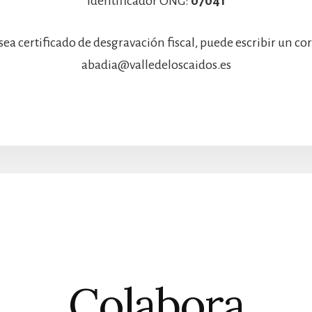
Identificador ONG:
07041
sea certificado de desgravación fiscal, puede escribir un co
abadia@valledeloscaidos.es
Colabora