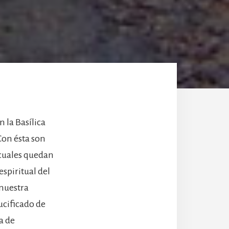
n la Basílica
Con ésta son
s cuales quedan
spiritual del
 nuestra
ucificado de
a de