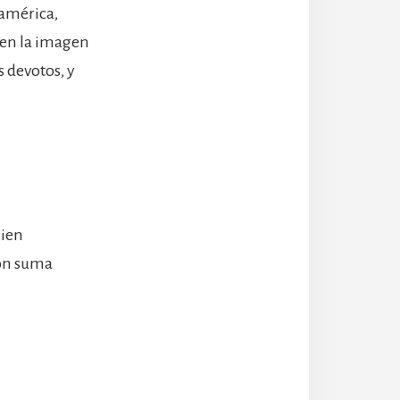
oamérica,
o en la imagen
s devotos, y
cien
con suma