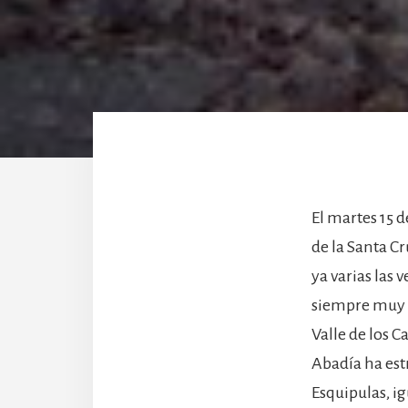
El martes 15 d
de la Santa C
ya varias las 
siempre muy i
Valle de los 
Abadía ha estr
Esquipulas, i