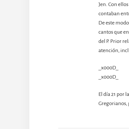
Jen. Con ello
contaban entr
De este modo,
cantos que ena
del P. Prior re
atención, in
_x000D_
_x000D_
El día 21 por
Gregorianos, 