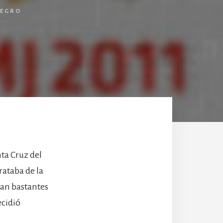
NEGRO
nta Cruz del
rataba de la
ían bastantes
ecidió