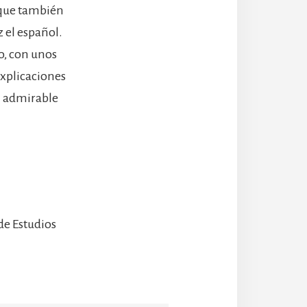
nque también
 el español.
o, con unos
explicaciones
con admirable
de Estudios