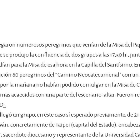
llegaron numerosos peregrinos que venían de la Misa del Pa
se produjo la confluencia de dos grupos a las 17,30 h., junt
dían para la Misa de esa hora en la Capilla del Santísimo. E
rición 60 peregrinos del “Camino Neocatecumenal” con un
 por la mañana no habían podido comulgar en la Misa de C
emas acaecidos con una parte del escenario-altar. Fueron re
0D_
 llegó un grupo, en este caso sí esperado previamente, de 2
wán, concretamente de Taipei (capital del Estado), encabeza
 sacerdote diocesano y representante de la Universidad Ca