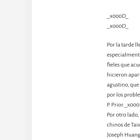
_x000D_
_x000D_
Por la tarde 
especialmente 
fieles que acu
hicieron apa
agustino, que
por los probl
P. Prior._x00
Por otro lado,
chinos de Tai
Joseph Huang,