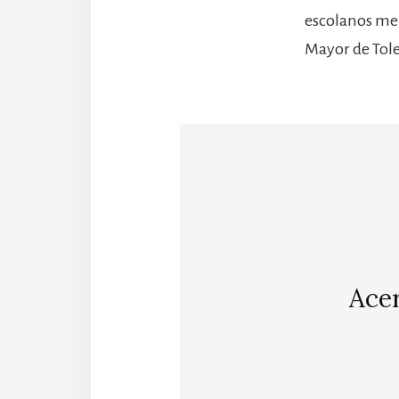
escolanos men
Mayor de Toled
Ace