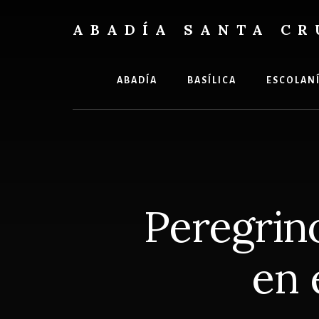
Skip
Skip
to
to
ABADÍA SANTA CR
content
footer
Benedictinos
ABADÍA
BASÍLICA
ESCOLAN
Peregrino
en 