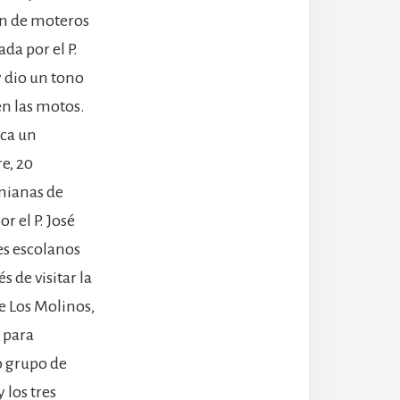
ión de moteros
da por el P.
y dio un tono
en las motos.
ica un
e, 20
nianas de
r el P. José
es escolanos
 de visitar la
de Los Molinos,
v para
o grupo de
 los tres