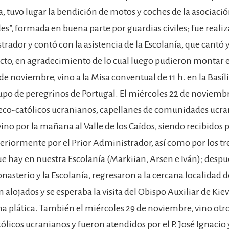
ía, tuvo lugar la bendición de motos y coches de la asociac
s”, formada en buena parte por guardias civiles; fue realiza
rador y contó con la asistencia de la Escolanía, que cantó 
acto, en agradecimiento de lo cual luego pudieron montar 
e noviembre, vino a la Misa conventual de 11 h. en la Basíl
o de peregrinos de Portugal. El miércoles 22 de noviembr
eco-católicos ucranianos, capellanes de comunidades ucra
ino por la mañana al Valle de los Caídos, siendo recibidos po
teriormente por el Prior Administrador, así como por los tr
 hay en nuestra Escolanía (Markiian, Arsen e Iván); después
onasterio y la Escolanía, regresaron a la cercana localidad 
alojados y se esperaba la visita del Obispo Auxiliar de Kie
na plática. También el miércoles 29 de noviembre, vino otr
ólicos ucranianos y fueron atendidos por el P. José Ignacio y