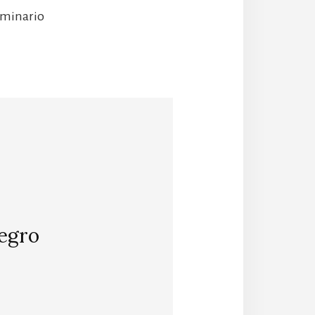
eminario
egro