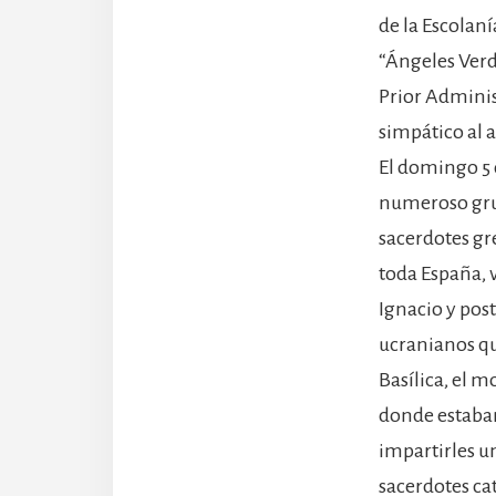
de la Escolan
“Ángeles Verde
Prior Administ
simpático al 
El domingo 5 d
numeroso grup
sacerdotes gr
toda España, v
Ignacio y pos
ucranianos que
Basílica, el m
donde estaban 
impartirles u
sacerdotes cat