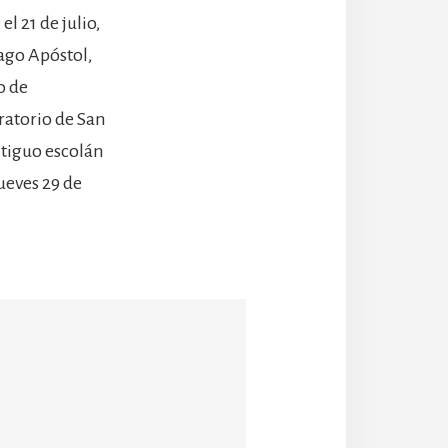
el 21 de julio,
ago Apóstol,
o de
ratorio de San
antiguo escolán
jueves 29 de