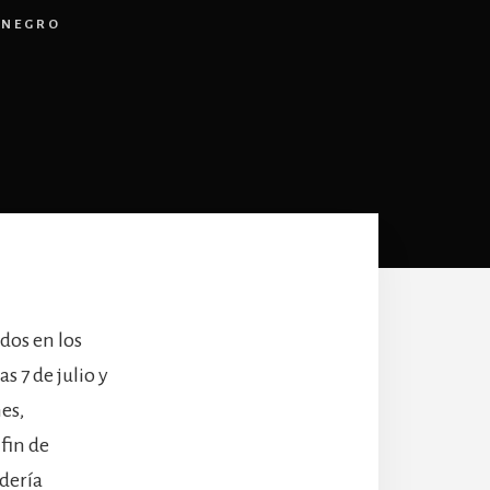
ENEGRO
dos en los
s 7 de julio y
es,
fin de
edería