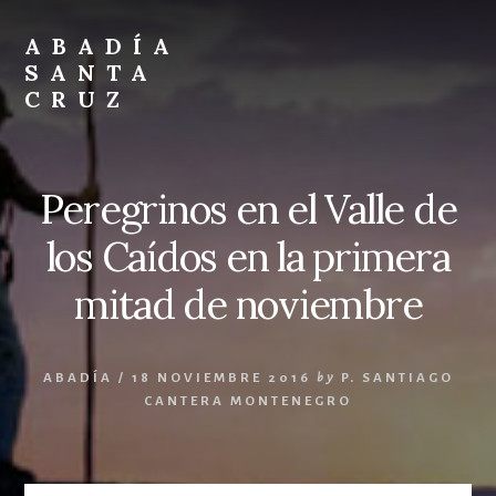
Skip
Skip
to
to
ABADÍA
content
footer
SANTA
CRUZ
Benedictinos
Peregrinos en el Valle de
los Caídos en la primera
mitad de noviembre
ABADÍA
/
18 NOVIEMBRE 2016
by
P. SANTIAGO
CANTERA MONTENEGRO