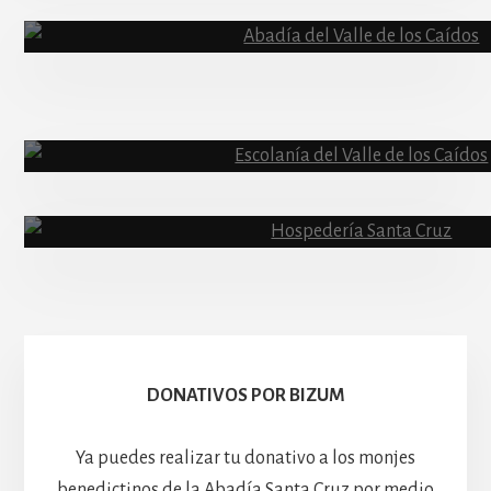
Content
Abadía
Escolanía
Basíli
Hospedería
DONATIVOS POR BIZUM
Ya puedes realizar tu donativo a los monjes
benedictinos de la Abadía Santa Cruz por medio