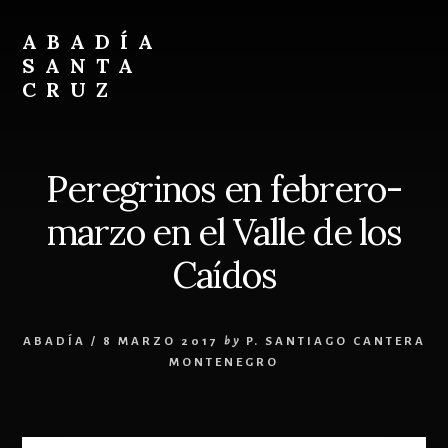
Skip
Skip
to
to
ABADÍA
content
footer
SANTA
CRUZ
Benedictinos
Peregrinos en febrero-
marzo en el Valle de los
Caídos
ABADÍA
/
8 MARZO 2017
by
P. SANTIAGO CANTERA
MONTENEGRO