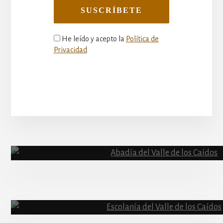
He leído y acepto la
Política de
Privacidad
More
Content