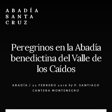
Skip
Skip
to
to
ABADÍA
content
footer
SANTA
CRUZ
Benedictinos
Peregrinos en la Abadía
benedictina del Valle de
los Caídos
ABADÍA
/
22 FEBRERO 2016
by
P. SANTIAGO
CANTERA MONTENEGRO