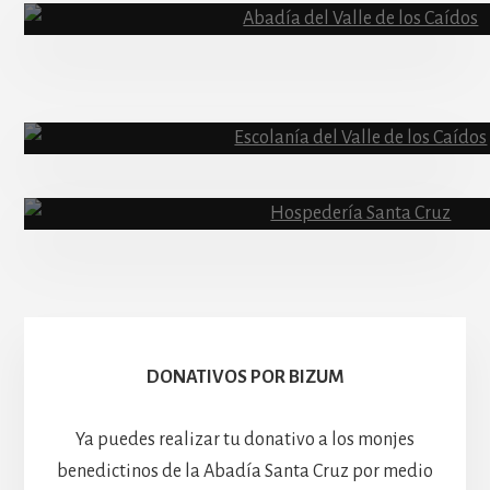
Content
Abadía
Escolanía
Basíli
Hospedería
DONATIVOS POR BIZUM
Ya puedes realizar tu donativo a los monjes
benedictinos de la Abadía Santa Cruz por medio