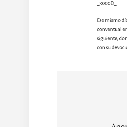
_x000D_
Ese mismo día
conventual en
siguiente, do
con su devoció
Ace