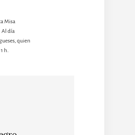
ta Misa
 Al día
gueses, quien
1 h.
egro