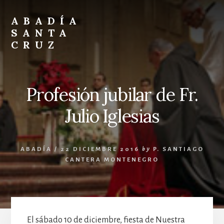
Skip
Skip
to
to
ABADÍA
content
footer
SANTA
CRUZ
Benedictinos
Profesión jubilar de Fr.
Julio Iglesias
ABADÍA
/
22 DICIEMBRE 2016
by
P. SANTIAGO
CANTERA MONTENEGRO
El sábado 10 de diciembre, fiesta de Nuestra