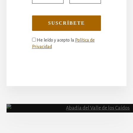
He leído y acepto la
Política de
Privacidad
More
Content