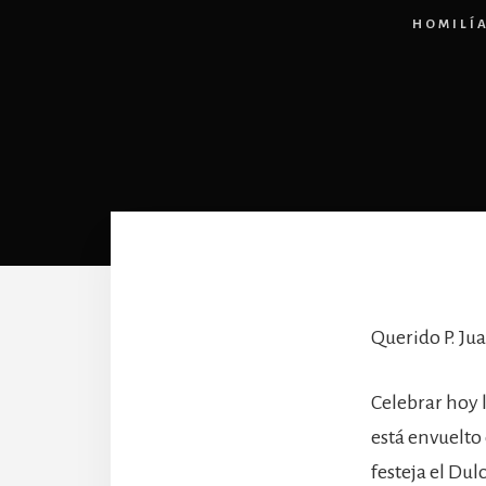
HOMILÍ
Querido P. Ju
Celebrar hoy l
está envuelto 
festeja el Du