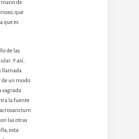
la mano de
inoso, que
a que es
lo de las
lar. Y así,
na llamada
, y de un modo
la sagrada
ntra la fuente
 (Sacrosanctum
on las otras
lla, esta