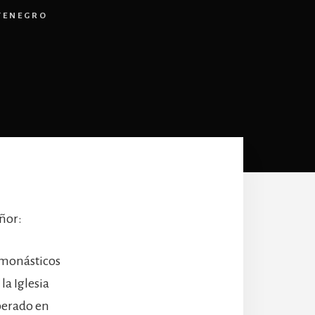
TENEGRO
ñor:
s monásticos
la Iglesia
perado en