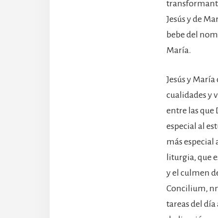
transformante
Jesús y de Ma
bebe del nomb
María.
Jesús y María 
cualidades y v
entre las que
especial al es
más especial a
liturgia, que 
y el culmen de
Concilium, nn.
tareas del día