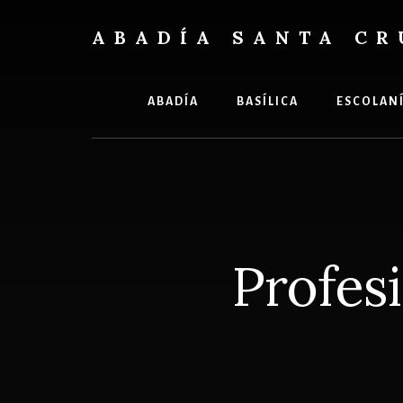
Skip
Skip
to
to
ABADÍA SANTA CR
content
footer
Benedictinos
ABADÍA
BASÍLICA
ESCOLAN
Profesi