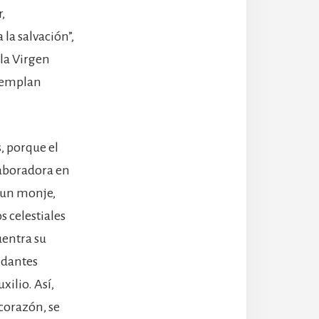
,
la salvación”,
la Virgen
ntemplan
, porque el
laboradora en
 un monje,
s celestiales
uentra su
ndantes
ilio. Así,
 corazón, se