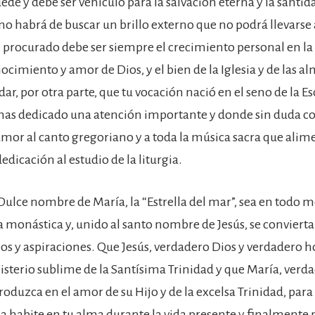
ede y debe ser vehículo para la salvación eterna y la santi
no habrá de buscar un brillo externo que no podrá llevarse a
n procurado debe ser siempre el crecimiento personal en la v
cimiento y amor de Dios, y el bien de la Iglesia y de las a
r, por otra parte, que tu vocación nació en el seno de la Esc
has dedicado una atención importante y donde sin duda 
mor al canto gregoriano y a toda la música sacra que alim
dicación al estudio de la liturgia.
l Dulce nombre de María, la “Estrella del mar”, sea en todo
da monástica y, unido al santo nombre de Jesús, se convierta
eos y aspiraciones. Que Jesús, verdadero Dios y verdadero 
isterio sublime de la Santísima Trinidad y que María, ver
troduzca en el amor de su Hijo y de la excelsa Trinidad, par
na habite en tu alma durante la vida presente y finalmente