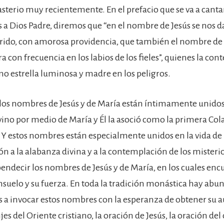
terio muy recientemente. En el prefacio que se va a cantar
a Dios Padre, diremos que “en el nombre de Jesús se nos da 
rido, con amorosa providencia, que también el nombre de 
a con frecuencia en los labios de los fieles”, quienes la co
o estrella luminosa y madre en los peligros.
los nombres de Jesús y de María están íntimamente unidos
vino por medio de María y Él la asoció como la primera Co
 Y estos nombres están especialmente unidos en la vida de
n a la alabanza divina y a la contemplación de los misterio
bendecir los nombres de Jesús y de María, en los cuales enc
onsuelo y su fuerza. En toda la tradición monástica hay abu
 a invocar estos nombres con la esperanza de obtener su aux
es del Oriente cristiano, la oración de Jesús, la oración del