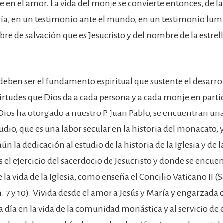
 en el amor. La vida del monje se convierte entonces, de 
ría, en un testimonio ante el mundo, en un testimonio lum
re de salvación que es Jesucristo y del nombre de la estrell
deben ser el fundamento espiritual que sustente el desarrol
irtudes que Dios da a cada persona y a cada monje en particu
 Dios ha otorgado a nuestro P. Juan Pablo, se encuentran u
tudio, que es una labor secular en la historia del monacato
ún la dedicación al estudio de la historia de la Iglesia y de 
es el ejercicio del sacerdocio de Jesucristo y donde se encue
 la vida de la Iglesia, como enseña el Concilio Vaticano II
 7 y 10). Vivida desde el amor a Jesús y María y engarzada c
 a día en la vida de la comunidad monástica y al servicio de e