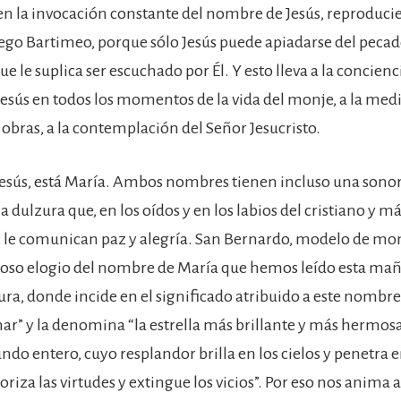
 la invocación constante del nombre de Jesús, reproduci
iego Bartimeo, porque sólo Jesús puede apiadarse del peca
e le suplica ser escuchado por Él. Y esto lleva a la concienci
Jesús en todos los momentos de la vida del monje, a la medi
 obras, a la contemplación del Señor Jesucristo.
 Jesús, está María. Ambos nombres tienen incluso una sono
 dulzura que, en los oídos y en los labios del cristiano y má
, le comunican paz y alegría. San Bernardo, modelo de mon
ioso elogio del nombre de María que hemos leído esta mañ
tura, donde incide en el significado atribuido a este nomb
mar” y la denomina “la estrella más brillante y más hermosa”
do entero, cuyo resplandor brilla en los cielos y penetra e
oriza las virtudes y extingue los vicios”. Por eso nos anima a