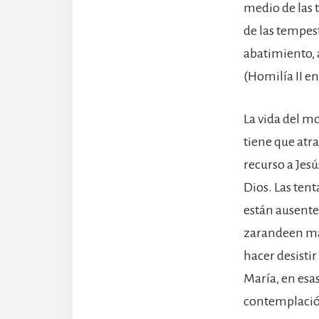
medio de las 
de las tempes
abatimiento, 
(Homilía II en
La vida del mo
tiene que atr
recurso a Jesú
Dios. Las ten
están ausentes
zarandeen má
hacer desistir
María, en esas
contemplación