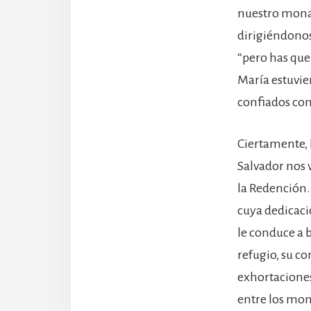
nuestro monas
dirigiéndonos 
“pero has que
María estuvier
confiados com
Ciertamente, 
Salvador nos 
la Redención.
cuya dedicació
le conduce a 
refugio, su c
exhortaciones
entre los monj