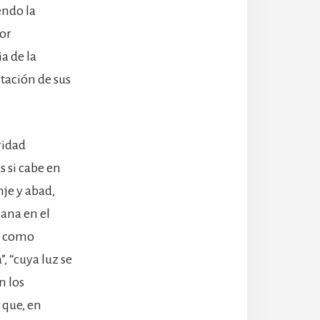
endo la
dor
a de la
tación de sus
ridad
s si cabe en
je y abad,
ana en el
re como
, “cuya luz se
n los
 que, en