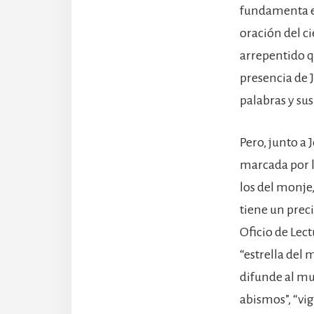
fundamenta en
oración del c
arrepentido qu
presencia de 
palabras y sus
Pero, junto a
marcada por la
los del monje
tiene un prec
Oficio de Lec
“estrella del 
difunde al mun
abismos”, “vig