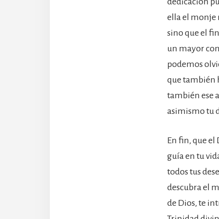
dedicación pu
ella el monje 
sino que el fi
un mayor cono
podemos olvida
que también 
también ese a
asimismo tu de
En fin, que e
guía en tu vi
todos tus des
descubra el m
de Dios, te in
Trinidad divi