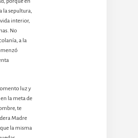
dad, porque en
 la sepultura,
ida interior,
lmas. No
olanía, a la
comenzó
enta
 momento luz y
 en la meta de
hombre, te
dadera Madre
a que la misma
 puedas