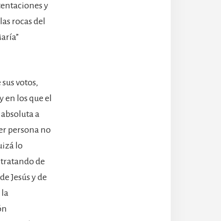
tentaciones y
las rocas del
aría”
 sus votos,
 en los que el
 absoluta a
ier persona no
uizá lo
 tratando de
de Jesús y de
 la
ón