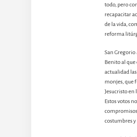
todo, pero co
recapacitar ac
de la vida, c
reforma litúrg
San Gregorio 
Benito al que 
actualidad la
monjes, que 
Jesucristo en 
Estos votos n
compromisos q
costumbres y l