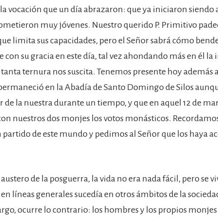
 la vocación que un día abrazaron: que ya iniciaron siendo 
ometieron muy jóvenes. Nuestro querido P. Primitivo pade
e limita sus capacidades, pero el Señor sabrá cómo bende
 con su gracia en este día, tal vez ahondando más en él la 
e tanta ternura nos suscita. Tenemos presente hoy además a
 permaneció en la Abadía de Santo Domingo de Silos aunque
 de la nuestra durante un tiempo, y que en aquel 12 de ma
con nuestros dos monjes los votos monásticos. Recordamo
n partido de este mundo y pedimos al Señor que los haya ac
 austero de la posguerra, la vida no era nada fácil, pero se v
 en líneas generales sucedía en otros ámbitos de la socieda
argo, ocurre lo contrario: los hombres y los propios monje