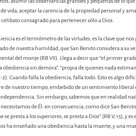
os, asumir las observancias grandes y pequeñas de lo que
 de vida, aceptar la carencia de la propiedad personal y ama
l celibato consagrado para pertenecer sólo a Dios.
diencia es el termómetro de las virtudes, es la clave que no
tado de nuestra humildad, que San Benito considera a su v
ental del monje (RB VII). Llega a decir que “el primer grad
a obediencia sin demora”, “propia de quienes nada estima
1-2). Cuando falla la obediencia, falla todo. Esto es algo difí
e de nuestro tiempo, embebido de un sentimiento liberal d
independencia. Sin embargo, sabemos que en realidad n
e necesitamos de Él: en consecuencia, como dice San Benito,
 se presta a los superiores, se presta a Dios” (RB V, 15), y e
nos ha enseñado una obediencia hasta la muerte, y una mue