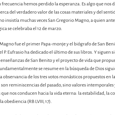
n frecuencia hemos perdido la esperanza. Es algo que nos 
erca del verdadero valor de las cosas materiales y del sent
omo insistía muchas veces San Gregorio Magno, a quien ante
ica se celebraba el 12 de marzo.
Magno fue el primer Papa-monje y el biógrafo de San Beni
el P. Eufrasio ha dedicado el último de sus libros. Y siguen 
s enseñanzas de San Benito y el proyecto de vida que propus
fundamentalmente se resume en la búsqueda de Dios sigu
la observancia de los tres votos monásticos propuestos en l
o son reminiscencias del pasado, sino valores intemporales 
ue nos conducen hacia la vida eterna: la estabilidad, la c
a obediencia (RB LVIII, 17).