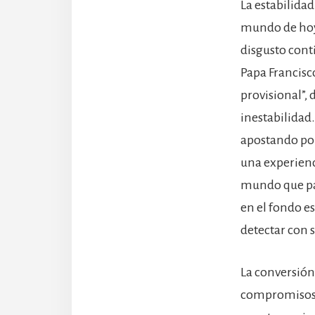
La estabilidad
mundo de hoy,
disgusto cont
Papa Francisc
provisional”, 
inestabilidad
apostando por
una experienci
mundo que par
en el fondo es
detectar con s
La conversión 
compromisos d