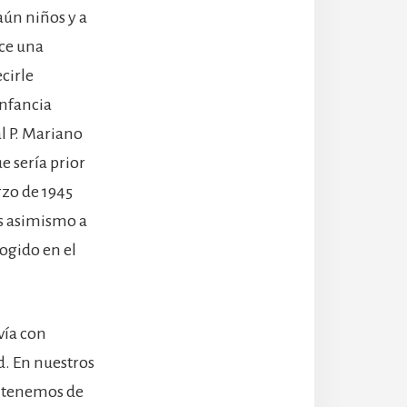
aún niños y a
ce una
cirle
infancia
l P. Mariano
 sería prior
rzo de 1945
s asimismo a
ogido en el
ivía con
d. En nuestros
s tenemos de