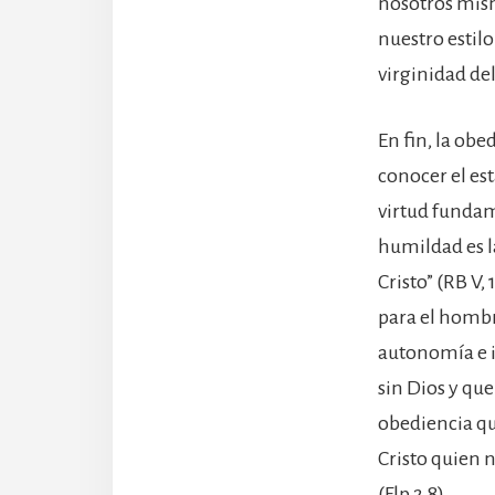
nosotros mism
nuestro estilo
virginidad de
En fin, la obe
conocer el es
virtud fundam
humildad es l
Cristo” (RB V, 
para el hombr
autonomía e 
sin Dios y qu
obediencia que
Cristo quien 
(Flp 2,8).