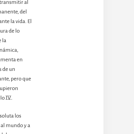
transmitir al
manente, del
te la vida. El
ura de lo
 la
inámica,
damenta en
s de un
ante, pero que
 supieron
lo IV.
soluta los
 al mundo y a