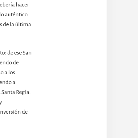
debería hacer
ido auténtico
s de la última
to: de ese San
siendo de
o a los
iendo a
a Santa Regla.
y
onversión de