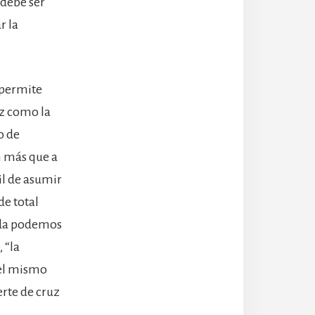
 debe ser
r la
s permite
ez como la
o de
n más que a
cil de asumir
e total
ada podemos
 “la
s el mismo
rte de cruz