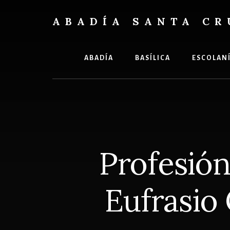
Skip
Skip
to
to
ABADÍA SANTA CR
content
footer
Benedictinos
ABADÍA
BASÍLICA
ESCOLAN
Profesión 
Eufrasio