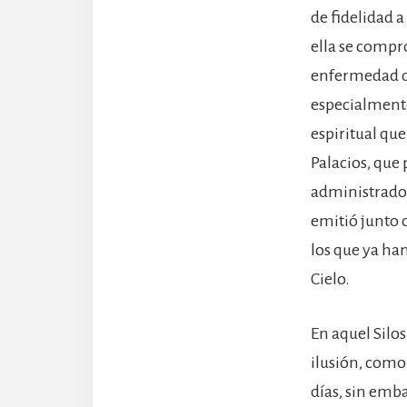
de fidelidad a
ella se compr
enfermedad qu
especialmente
espiritual qu
Palacios, que
administrador
emitió junto 
los que ya ha
Cielo.
En aquel Silos
ilusión, como
días, sin emb