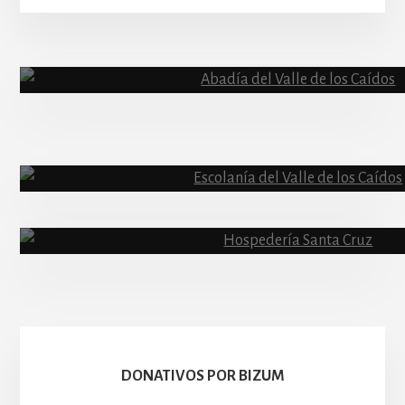
More
Content
Abadía
Escolanía
Basíli
Hospedería
DONATIVOS POR BIZUM