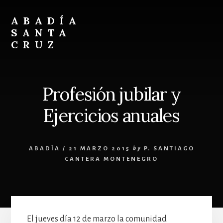
Skip
Skip
to
to
ABADÍA
content
footer
SANTA
CRUZ
Benedictinos
Profesión jubilar y
Ejercicios anuales
ABADÍA
/
21 MARZO 2015
by
P. SANTIAGO
CANTERA MONTENEGRO
El jueves día 12 de marzo la comunidad