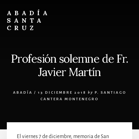
Skip
Skip
to
to
ABADÍA
content
footer
SANTA
CRUZ
Benedictinos
Profesión solemne de Fr.
Javier Martín
ABADÍA
/
13 DICIEMBRE 2018
by
P. SANTIAGO
CANTERA MONTENEGRO
El viernes 7 de diciembre, memoria de San