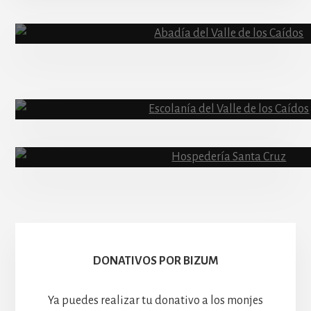
Content
Abadía
Escolanía
Basíli
Hospedería
DONATIVOS POR BIZUM
Ya puedes realizar tu donativo a los monjes